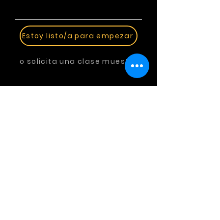
Estoy listo/a para empezar
o solicita una clase muestra
Comunicación
​Ética
Juntas
Marketing