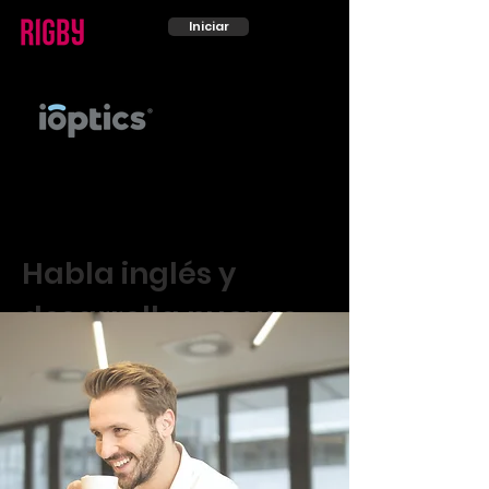
Iniciar
Agendar
Te invita a formar parte de su
programa de capacitación.
Habla inglés y
desarrolla nuevas
habilidades para tu
trabajo.
¡Quiero empezar!